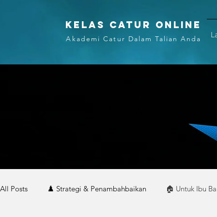
KELAS CATUR ONLINE
L
Akademi Catur Dalam Talian Anda
SUAPAN
All Posts
♟️ Strategi & Penambahbaikan
🏠 Untuk Ibu B