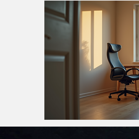
🌍 Budaya, Hiburan & Berita
✍️ Akademi & Fokus Temp