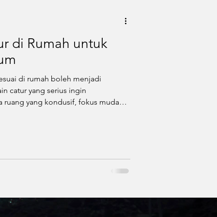
ur di Rumah untuk
mum
sesuai di rumah boleh menjadi
n catur yang serius ingin
a ruang yang kondusif, fokus mudah
 menjadi kurang berkesan. Mewujudkan
ah bukan sahaja membantu
 meningkatkan produktiviti pemain
tikel ini membincangkan cara
rumah yang ideal dengan mengambil