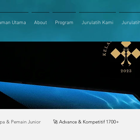
aman Utama
About
Program
Jurulatih Kami
Jurulati
 BLOG
apa & Pemain Junior
🚀 Advance & Kompetitif 1700+