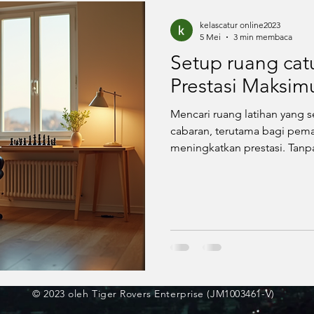
atan
kelascatur online2023
5 Mei
3 min membaca
Setup ruang cat
Prestasi Maksi
Mencari ruang latihan yang 
cabaran, terutama bagi pemai
meningkatkan prestasi. Tanp
terganggu dan sesi latihan
zon bebas gangguan di rum
mengekalkan tumpuan, malah
catur secara keseluruhan. Ar
menyediakan ruang latihan 
kira aspek ergono
© 2023 oleh Tiger Rovers Enterprise (JM1003461-V)