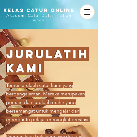
KELAS CATUR ONLINE
Akademi Catur Dalam Talian
Anda
Jurulatih
Kami
Temui jurulatih catur kami yang
berpengalaman. Mereka merupakan
pemain dan jurulatih mahir yang
bersemangat untuk mengajar dan
membantu pelajar meningkat prestasi.
Dengan latar belakang yang kukuh