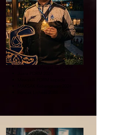
Izzad Jasmi
Pemenang Pingat 5x PDRM
Juara PDRM 2026
Mewakili PDRM kepada
MAKSAK Kebangsaan 2024
Puncak Lichess 2088