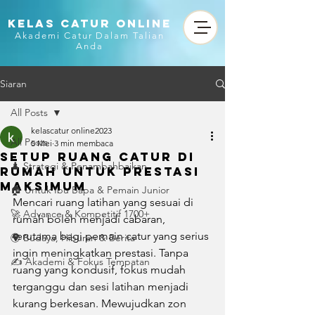
KELAS CATUR ONLINE
Akademi Catur Dalam Talian
Anda
Siaran
All Posts
kelascatur online2023
All Posts
5 Mei
3 min membaca
Setup ruang catur di
♟️ Strategi & Penambahbaikan
Rumah untuk Prestasi
Maksimum
🏠 Untuk Ibu Bapa & Pemain Junior
Mencari ruang latihan yang sesuai di 
🚀 Advance & Kompetitif 1700+
rumah boleh menjadi cabaran, 
terutama bagi pemain catur yang serius 
🌍 Budaya, Hiburan & Berita
ingin meningkatkan prestasi. Tanpa 
✍️ Akademi & Fokus Tempatan
ruang yang kondusif, fokus mudah 
terganggu dan sesi latihan menjadi 
kurang berkesan. Mewujudkan zon 