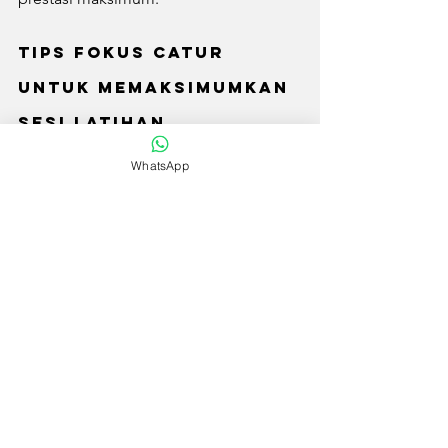
Tips Fokus Catur 
untuk Memaksimumkan 
Sesi Latihan
WhatsApp
Berikut beberapa tips fokus catur yang 
boleh diaplikasikan dalam ruang 
latihan rumah:
Tetapkan jadual latihan yang 
konsisten untuk membina rutin.
Gunakan teknik Pomodoro, latihan 
fokus selama 25 minit diikuti rehat 
5 minit.
Sediakan air minuman dan snek 
ringan supaya tidak perlu keluar 
dari zon latihan.