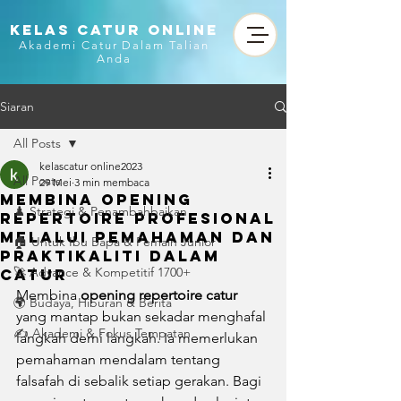
KELAS CATUR ONLINE
Akademi Catur Dalam Talian
Anda
Siaran
All Posts
kelascatur online2023
All Posts
29 Mei
3 min membaca
Membina Opening
♟️ Strategi & Penambahbaikan
Repertoire Profesional
Melalui Pemahaman dan
🏠 Untuk Ibu Bapa & Pemain Junior
Praktikaliti dalam
🚀 Advance & Kompetitif 1700+
Catur
Membina 
opening repertoire catur
🌍 Budaya, Hiburan & Berita
yang mantap bukan sekadar menghafal 
✍️ Akademi & Fokus Tempatan
langkah demi langkah. Ia memerlukan 
pemahaman mendalam tentang 
falsafah di sebalik setiap gerakan. Bagi 