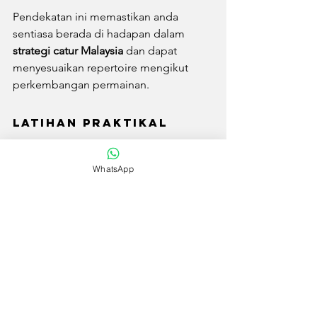
Pendekatan ini memastikan anda 
sentiasa berada di hadapan dalam 
strategi catur Malaysia
 dan dapat 
menyesuaikan repertoire mengikut 
perkembangan permainan.
Latihan Praktikal 
untuk Memantapkan 
WhatsApp
Repertoire
Repertoire yang hebat tidak berguna 
jika tidak diuji dalam situasi sebenar. 
Mainkan pembukaan baru anda dalam 
perlawanan 
Blitz
 atau 
Rapid
 secara 
dalam talian sebelum membawanya ke 
kejohanan fizikal. Ini membantu 
membina memori otot dan keyakinan 